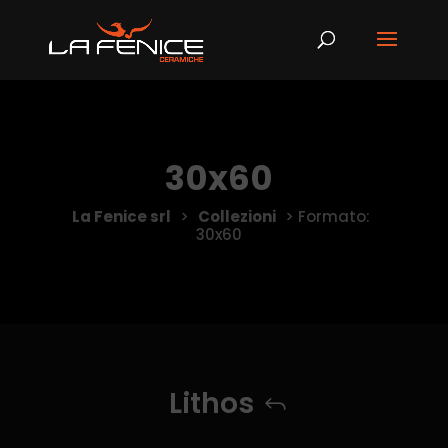
30x60
La Fenice srl
>
Collezioni
>
Formato:
30x60
Lithos