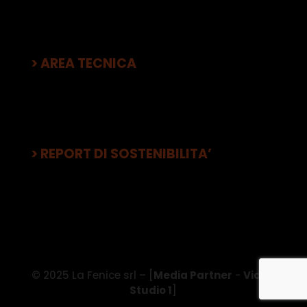
> AREA TECNICA
> REPORT DI SOSTENIBILITA’
© 2025 La Fenice srl – [
Media Partner
-
Video
Studio 1
]