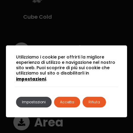
Cube Cold
Formati
Utilizziamo i cookie per offrirti la migliore
esperienza di utilizzo e navigazione nel nostro
sito web. Puoi scoprire di più sui cookie che
utilizziamo sul sito o disabilitarli in
120x120
-
35,5x71
-
impostazioni
.
60x120
-
71.5x71.5
-
90x90
Impostazioni
Accetta
Rifiuta
Area