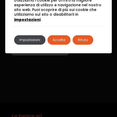
Utilizziamo i cookie per offrirti la migliore
Download
esperienza di utilizzo e navigazione nel nostro
sito web. Puoi scoprire di più sui cookie che
utilizziamo sul sito o disabilitarli in
impostazioni
.
PDF Catalogo
Impostazioni
Accetta
Rifiuta
PDF Merchandising
La Fenice srl