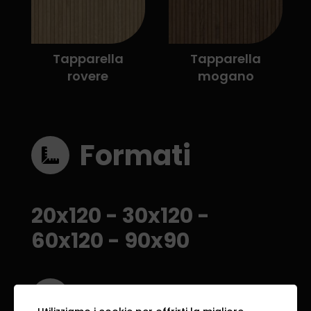
Tapparella
Tapparella
rovere
mogano
Formati
20x120
-
30x120
-
60x120
-
90x90
Area