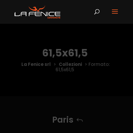
61,5x61,5
La Fenice srl
>
Collezioni
>
Formato:
61,5x61,5
Paris