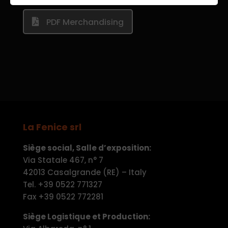
PDF Merchandising
La Fenice srl
Siège social, Salle d’exposition:
Via Statale 467, n° 7
42013 Casalgrande (RE) – Italy
Tel. +39 0522 771327
Fax +39 0522 772281
Siège Logistique et Production: