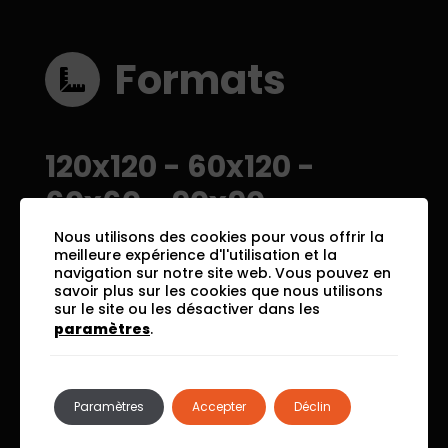
Formats
120x120
-
60x120
-
60x60
-
90x90
Nous utilisons des cookies pour vous offrir la
meilleure expérience d'l'utilisation et la
Download
navigation sur notre site web. Vous pouvez en
savoir plus sur les cookies que nous utilisons
sur le site ou les désactiver dans les
Area
paramètres
.
Paramètres
Accepter
Déclin
PDF Catalogue