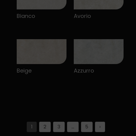
Bianco
Avorio
Beige
Azzurro
1
2
3
…
5
›