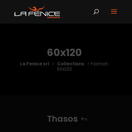
60x120
La Fenice srl
>
Collections
>
Format :
60x120
Thasos