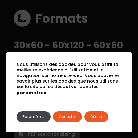
Formats
30x60
-
60x120
-
60x60
Nous utilisons des cookies pour vous offrir la
Download
meilleure expérience d'l'utilisation et la
navigation sur notre site web. Vous pouvez en
savoir plus sur les cookies que nous utilisons
Area
sur le site ou les désactiver dans les
paramètres
.
PDF Catalogue
Paramètres
Accepter
Déclin
PDF Merchandising