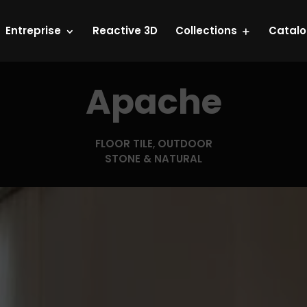
Entreprise
Reactive 3D
Collections
Catal
Apache
FLOOR TILE
,
OUTDOOR
STONE & NATURAL