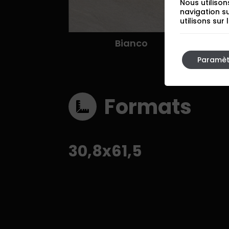
Nous utilison
navigation s
utilisons sur
Bianco
Paramèt
Formats
30,8x61,5