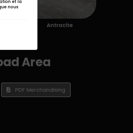
ation et la
 que nous
Antracite
oad Area
PDF Merchandising