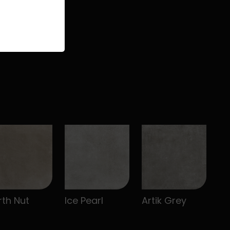
rth Nut
Ice Pearl
Artik Grey