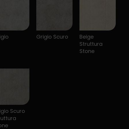
igio
Grigio Scuro
Beige
Struttura
Stone
igio Scuro
ruttura
one