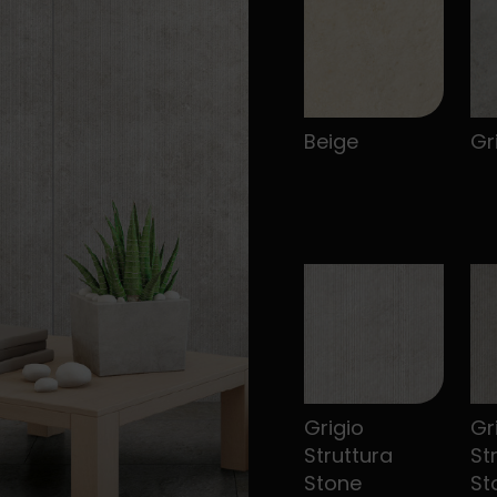
Beige
Gr
Grigio
Gr
Struttura
St
Stone
St