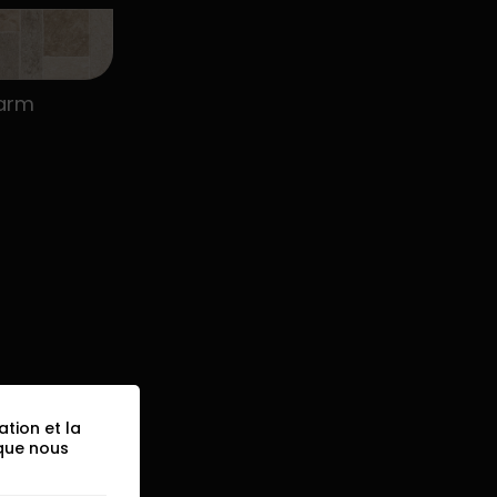
arm
ation et la
 que nous