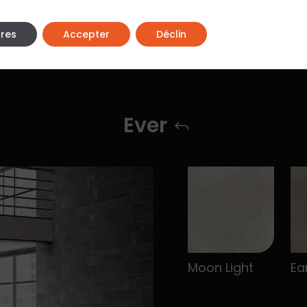
res
Accepter
Déclin
Ever
Moon Light
Ea