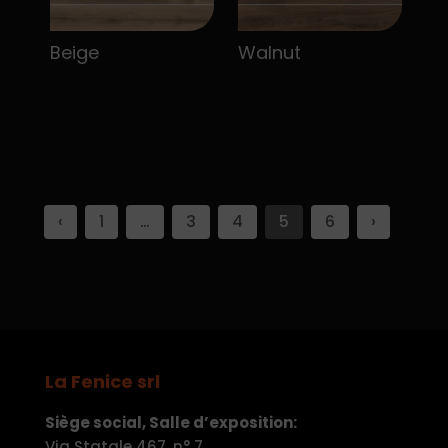
Beige
Walnut
‹
1
…
3
4
5
6
›
La Fenice srl
Siège social, Salle d’exposition:
Via Statale 467, n° 7